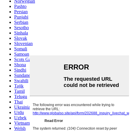
Norwegian
Pashto
Persian
Punjabi
Serbian
Sesotho
Sinhala
Slovak
Slovenian
Somali
Samoan
Scots Gaelic
Shona
Sindhi
Sundanese
Swahili
Tajik
Tamil
Telugu
Thai
Ukrainian
Urdu
Uzbek
Vietnamese
Welsh