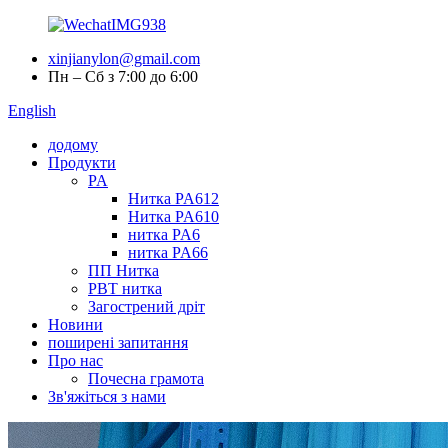
xinjianylon@gmail.com
Пн – Сб з 7:00 до 6:00
English
додому
Продукти
PA
Нитка PA612
Нитка PA610
нитка PA6
нитка PA66
ПП Нитка
PBT нитка
Загострений дріт
Новини
поширені запитання
Про нас
Почесна грамота
Зв'яжіться з нами