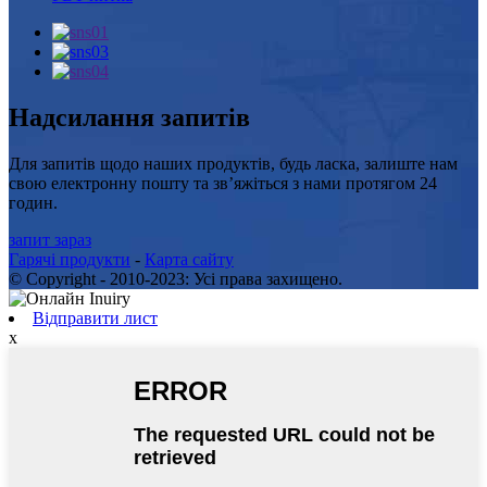
Надсилання запитів
Для запитів щодо наших продуктів, будь ласка, залиште нам
свою електронну пошту та зв’яжіться з нами протягом 24
годин.
запит зараз
Гарячі продукти
-
Карта сайту
© Copyright - 2010-2023: Усі права захищено.
Відправити лист
x