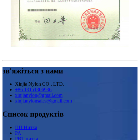
зв'яжіться з нами
Xinjia Nylon CO., LTD.
+86 13151306936
xinjianylon@gmail.com
xinjianylonsales@gmail.com
Список продуктів
ПП Нитка
PA
PBT нитка