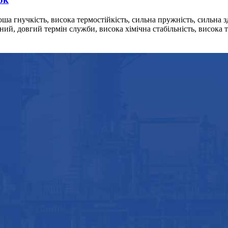
ша гнучкість, висока термостійкість, сильна пружність, сильна 
цний, довгий термін служби, висока хімічна стабільність, висока 