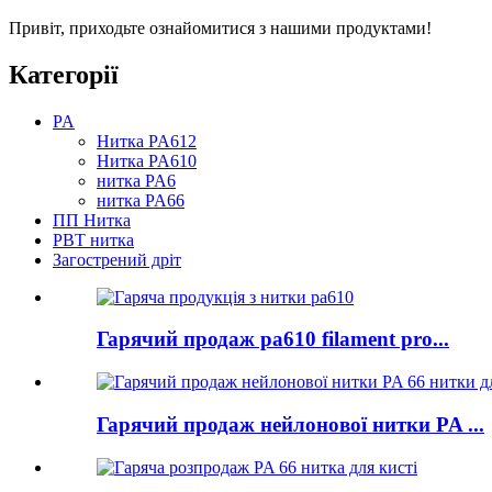
Привіт, приходьте ознайомитися з нашими продуктами!
Категорії
PA
Нитка PA612
Нитка PA610
нитка PA6
нитка PA66
ПП Нитка
PBT нитка
Загострений дріт
Гарячий продаж pa610 filament pro...
Гарячий продаж нейлонової нитки PA ...