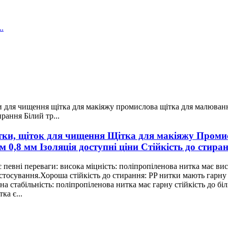
ітки, щіток для чищення Щітка для макіяжу Пром
м 0,8 мм Ізоляція доступні ціни Стійкість до стир
певні переваги: ​​висока міцність: поліпропіленова нитка має ви
 застосування.Хороша стійкість до стирання: PP нитки мають гарн
стабільність: поліпропіленова нитка має гарну стійкість до біль
а є...