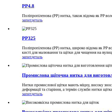
PP4.8
Поліпропіленова (PP) нитка, також відома як PP во
запит
деталь
PP325
Поліпропіленова (PP) нитка, широко відома як PP в
кисті для малювання та щітки для чищення на вулиц
запит
деталь
Промислова щіточна нитка для виготов
Нитки промислової щітки мають міцну, високу зносост
деформації та старіння, а термін служби нитки щітк
запит
деталь
Високоякісна промислова нитка для щіт