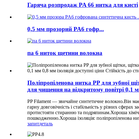
Гаряча розпродаж PA 66 нитка для кисті
0,5 мм прозорий PA6 гофр...
па 6 ниток щетини волокна
Поліпропіленова нитка PP для зубної щ
для чищення на відкритому повітрі 0,1 м
PP Filament — звичайне синтетичне волокно.Він має 
гарну довговічність і стабільність у різних сферах
протистояти стиранню та подряпинам.Хороша хімічна 
пошкодженню.Хороша ізоляція: поліпропіленова нитк
запит
деталь