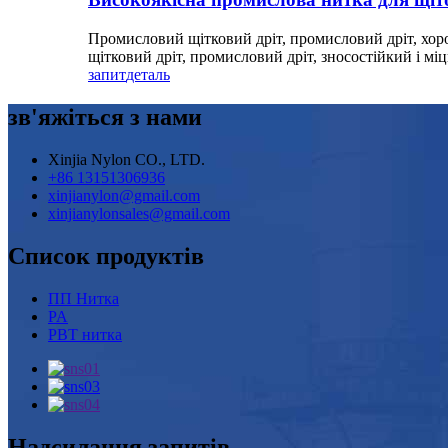
Промисловий щітковий дріт, промисловий дріт, хоро
щітковий дріт, промисловий дріт, зносостійкий і мі
запит
деталь
зв'яжіться з нами
Xinjia Nylon CO., LTD.
+86 13151306936
xinjianylon@gmail.com
xinjianylonsales@gmail.com
Список продуктів
ПП Нитка
PA
PBT нитка
Надсилання запитів