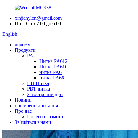
xinjianylon@gmail.com
Пн – Сб з 7:00 до 6:00
English
додому
Продукти
PA
Нитка PA612
Нитка PA610
нитка PA6
нитка PA66
ПП Нитка
PBT нитка
Загострений дріт
Новини
поширені запитання
Про нас
Почесна грамота
Зв'яжіться з нами