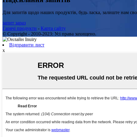
Для запитів щодо наших продуктів, будь ласка, залиште нам св
запит зараз
Гарячі продукти
-
Карта сайту
© Copyright - 2010-2023: Усі права захищено.
Відправити лист
x