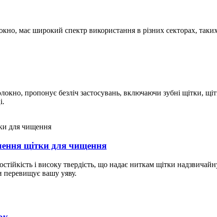
локно, має широкий спектр використання в різних секторах, таки
олокно, пропонує безліч застосувань, включаючи зубні щітки, щіт
і.
лення щітки для чищення
ійкість і високу твердість, що надає ниткам щітки надзвичайну ст
и перевищує вашу уяву.
ок