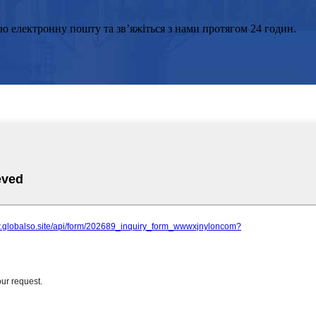
ою електронну пошту та зв’яжіться з нами протягом 24 годин.