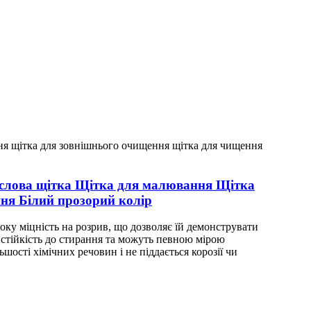
ислова щітка Щітка для малювання Щітка
ання Білий прозорий колір
соку міцність на розрив, що дозволяє їй демонструвати
у стійкість до стирання та можуть певною мірою
шості хімічних речовин і не піддається корозії чи